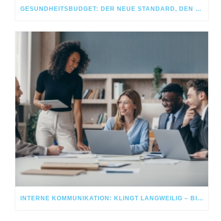
GESUNDHEITSBUDGET: DER NEUE STANDARD, DEN MITARBEITENDE HEUTE ERWARTEN
INTERNE KOMMUNIKATION: KLINGT LANGWEILIG – BIS SIE FUNKTIONIERT UND IHR HR-TEAM ENTLASTET