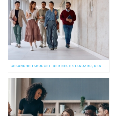
GESUNDHEITSBUDGET: DER NEUE STANDARD, DEN MITARBEITENDE HEUTE ERWARTEN