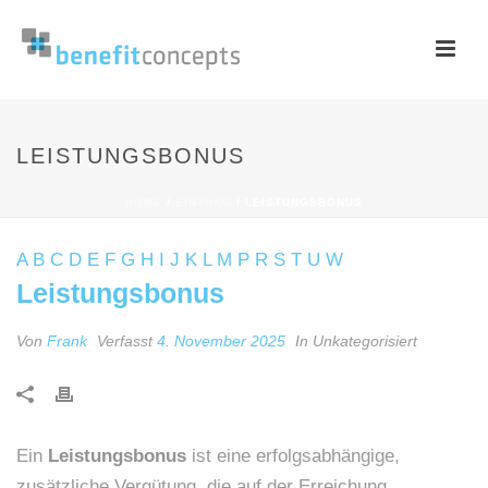
LEISTUNGSBONUS
HOME
/
EINTRAG
/ LEISTUNGSBONUS
A
B
C
D
E
F
G
H
I
J
K
L
M
P
R
S
T
U
W
Leistungsbonus
Von
Frank
Verfasst
4. November 2025
In Unkategorisiert
Ein
Leistungsbonus
ist eine erfolgsabhängige,
zusätzliche Vergütung, die auf der Erreichung