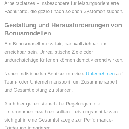
Arbeitsplatzes – insbesondere für leistungsorientierte
Fachkräfte, die gezielt nach solchen Systemen suchen.
Gestaltung und Herausforderungen von
Bonusmodellen
Ein Bonusmodell muss fair, nachvollziehbar und
erreichbar sein. Unrealistische Ziele oder
undurchsichtige Kriterien können demotivierend wirken.
Neben individuellen Boni setzen viele
Unternehmen
auf
Team- oder Unternehmensboni, um Zusammenarbeit
und Gesamtleistung zu stärken.
Auch hier gelten steuerliche Regelungen, die
Unternehmen beachten sollten. Leistungsboni lassen
sich gut in eine Gesamtstrategie zur Performance-
Förderung integrieren.