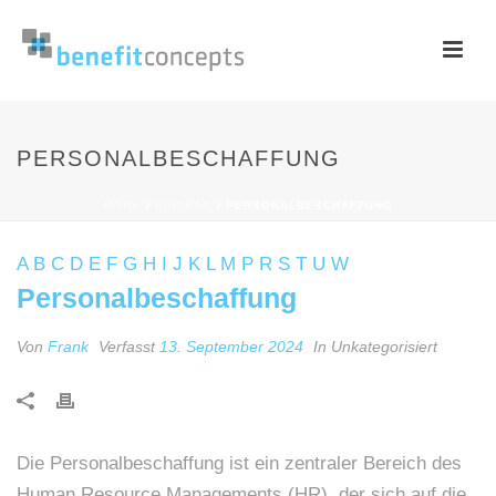
PERSONALBESCHAFFUNG
HOME
/
EINTRAG
/ PERSONALBESCHAFFUNG
A
B
C
D
E
F
G
H
I
J
K
L
M
P
R
S
T
U
W
Personalbeschaffung
Von
Frank
Verfasst
13. September 2024
In Unkategorisiert
Die Personalbeschaffung ist ein zentraler Bereich des
Human Resource Managements (HR), der sich auf die