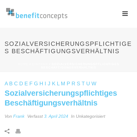
SOZIALVERSICHERUNGSPFLICHTIGE
S BESCHÄFTIGUNGSVERHÄLTNIS
HOME
/
EINTRAG
/ SOZIALVERSICHERUNGSPFLICHTIGES
BESCHÄFTIGUNGSVERHÄLTNIS
A
B
C
D
E
F
G
H
I
J
K
L
M
P
R
S
T
U
W
Sozialversicherungspflichtiges
Beschäftigungsverhältnis
Von
Frank
Verfasst
3. April 2024
In Unkategorisiert