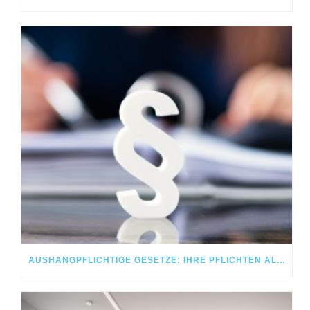
AUSHANGPFLICHTIGE GESETZE: IHRE PFLICHTEN ALS ARBEITGEBER UND WIE SIE DIESE DIGITAL ERFÜLLEN KÖNNEN