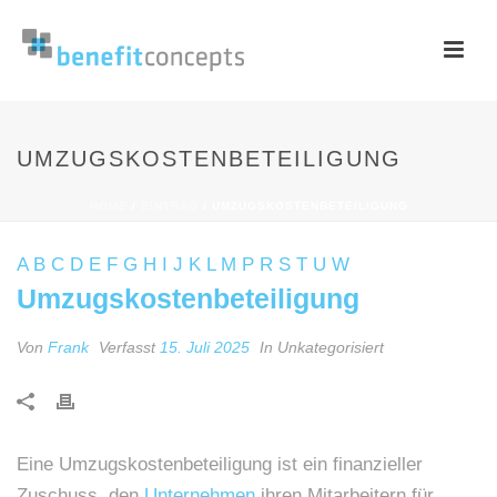
UMZUGSKOSTENBETEILIGUNG
HOME
/
EINTRAG
/ UMZUGSKOSTENBETEILIGUNG
A
B
C
D
E
F
G
H
I
J
K
L
M
P
R
S
T
U
W
Umzugskostenbeteiligung
Von
Frank
Verfasst
15. Juli 2025
In Unkategorisiert
Eine Umzugskostenbeteiligung ist ein finanzieller
Zuschuss, den
Unternehmen
ihren Mitarbeitern für