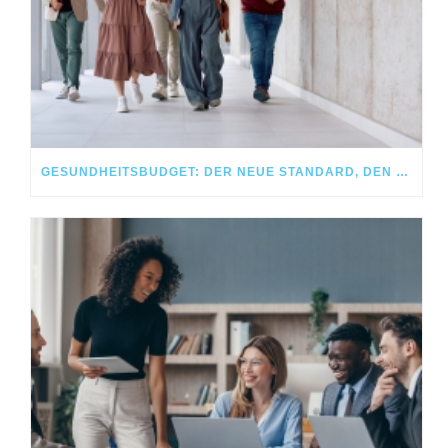
GESUNDHEITSBUDGET: DER NEUE STANDARD, DEN MITARBEITENDE HEUTE ERWARTEN