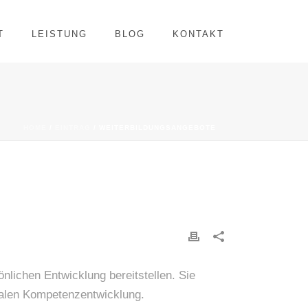
T
LEISTUNG
BLOG
KONTAKT
HOME
/
EINTRAG
/ WEITERBILDUNGSANGEBOTE
önlichen Entwicklung bereitstellen. Sie
alen Kompetenzentwicklung.