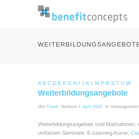
WEITERBILDUNGSANGEBOT
A
B
C
D
E
F
G
H
I
J
K
L
M
P
R
S
T
U
W
Weiterbildungsangebote
Von
Frank
Verfasst
1. April 2025
In Unkategorisier
Weiterbildungsangebote sind Maßnahmen, 
umfassen Seminare, E-Learning-Kurse,
Co