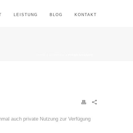
T
LEISTUNG
BLOG
KONTAKT
HOME
/
EINTRAG
/ FIRMENHANDY
chmal auch private Nutzung zur Verfügung