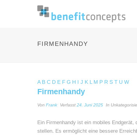
FIRMENHANDY
A
B
C
D
E
F
G
H
I
J
K
L
M
P
R
S
T
U
W
Firmenhandy
Von
Frank
Verfasst
24. Juni 2025
In Unkategorisie
Ein Firmenhandy ist ein mobiles Endgerät,
stellen. Es ermöglicht eine bessere Erreich