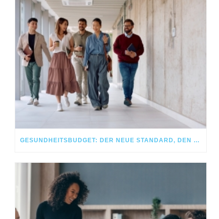
GESUNDHEITSBUDGET: DER NEUE STANDARD, DEN MITARBEITENDE HEUTE ERWARTEN